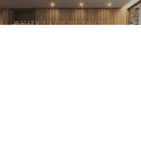
WE FOCUS ON PRODUCING
MODERN ARCHITECTURE,
WITH NOBLE, UNTREATED
MATERIALS OF THE HIGHEST
QUALITY.