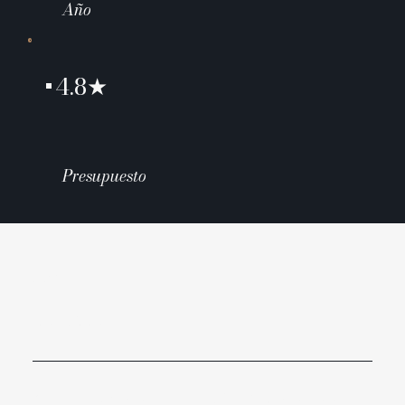
Año
+4.8★
Presupuesto
02
LOS DATOS
Superficie: 290.00 m² | Año: 2022-