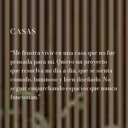
CASAS
“Me frustra vivir en una casa que no fue
pensada para mí. Quiero un proyecto
que resuelva mi día a día, que se sienta
cómodo, luminoso y bien diseñado. No
seguir emparchando espacios que nunca
funcionan.”