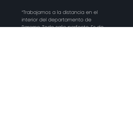
“Trabajamos a la distancia en el
interior del departamento de
Paremo. Todo salio perfecto. Es de
destacar la calidad.”
Quartier Sinclair.
03
Pablo L.
“Desde que me mude, es la primera
vez que llego a casa y siento que
vivo en una casa que no puede ser
verdad.”